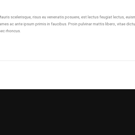
Mauris scelerisque, risus eu venenatis posuere, est lectus feugiat lectus, eui
ames ac ante ipsum primis in faucibus. Proin pulvinar mattis libero, vitae dict
nec rhoncus.