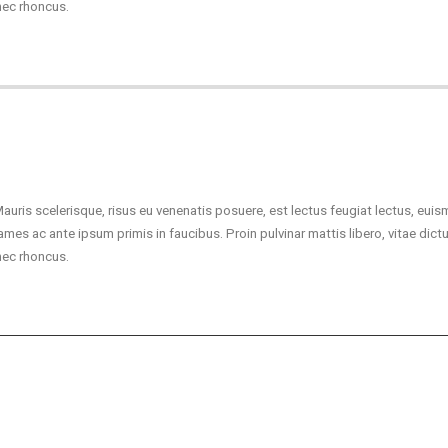
nec rhoncus.
Mauris scelerisque, risus eu venenatis posuere, est lectus feugiat lectus, eui
ames ac ante ipsum primis in faucibus. Proin pulvinar mattis libero, vitae dict
nec rhoncus.