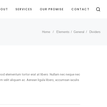
BOUT
SERVICES
OUR PROMISE
CONTACT
Home
/
Elements
/
General
/
Dividers
smod elementum tortor erat at libero. Nullam nec neque nec
um velit aliquam ac. Aenean ligula libero, accumsan iaculis