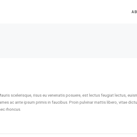
A
Mauris scelerisque, risus eu venenatis posuere, est lectus feugiat lectus, eui
ames ac ante ipsum primis in faucibus. Proin pulvinar mattis libero, vitae dict
nec rhoncus.