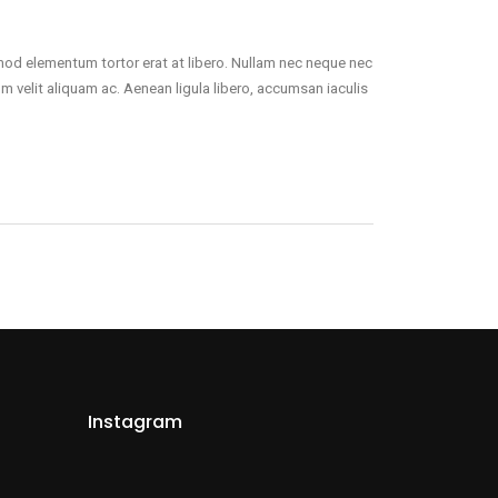
smod elementum tortor erat at libero. Nullam nec neque nec
um velit aliquam ac. Aenean ligula libero, accumsan iaculis
Instagram